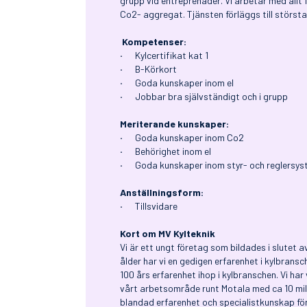
grupp vid entreprenader. Vi arbetar med allt 
Co2- aggregat. Tjänsten förläggs till största
Kompetenser:
·
Kylcertifikat kat 1
·
B-Körkort
·
Goda kunskaper inom el
·
Jobbar bra självständigt och i grupp
Meriterande kunskaper:
·
Goda kunskaper inom Co2
·
Behörighet inom el
·
Goda kunskaper inom styr- och reglersys
Anställningsform:
·
Tillsvidare
Kort om MV Kylteknik
Vi är ett ungt företag som bildades i slutet 
ålder har vi en gedigen erfarenhet i kylbrans
100 års erfarenhet ihop i kylbranschen. Vi har
vårt arbetsområde runt Motala med ca 10 mils
blandad erfarenhet och specialistkunskap fö