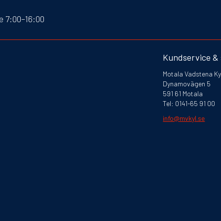
e 7:00–16:00
Kundservice &
Motala Vadstena Ky
Dynamovägen 5
591 61 Motala
Tel: 0141-65 91 00
info@mvkyl.se