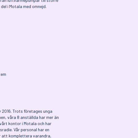
från luftvärmepumpar till större
 del i Motala med omnejd.
tem
av 2016. Trots företages unga
chen, våra 8 anställda har mer än
 vårt kontor i Motala och har
radie. Vår personal har en
r att komplettera varandra,